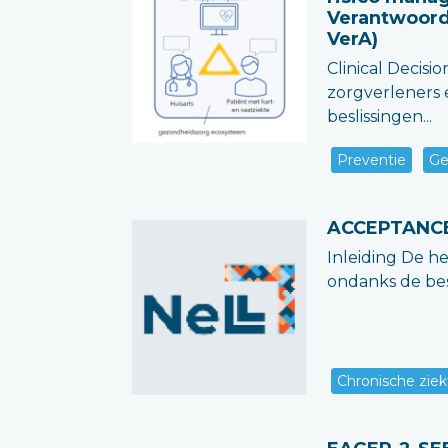
Verantwoorde
VerA)
Clinical Decisi
zorgverleners
beslissingen...
Preventie
Ge
ACCEPTANC
Inleiding De h
ondanks de bes
Chronische ziek