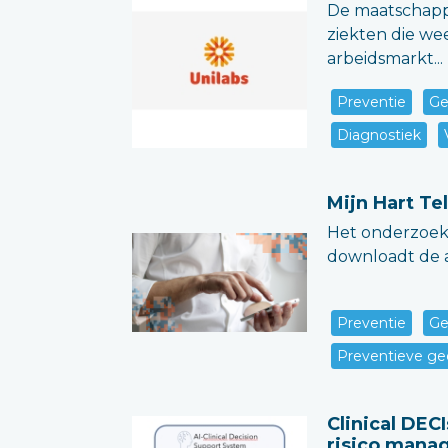
De maatschappi
ziekten die we
arbeidsmarkt...
Preventie
Ge
Diagnostiek
Mijn Hart Tel
Het onderzoek 
downloadt de ap
Preventie
Ge
Preventieve ge
Clinical DEC
risico mana