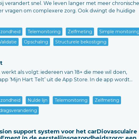
j verandert snel. We leven langer met meer chronisch
er vragen om complexere zorg. Ook dwingt de huidige
zondheid
Telemonitoring
Zelfmeting
Simple monitorin
Validatie
Opschaling
Structurele bekostiging
t
werkt als volgt: iedereen van 18+ die mee wil doen,
p ‘Mijn Hart Telt’ uit de App Store. In de app wordt...
zondheid
Nulde lijn
Telemonitoring
Zelfmeting
dragsverandering
Ision support system voor het carDiovasculaire
gEment in de eerstelijnsgezondheidszorg: een