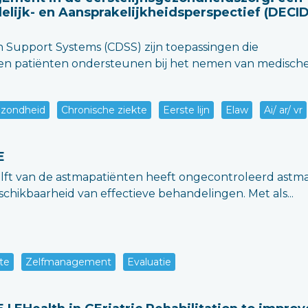
lijk- en Aansprakelijkheidsperspectief (DECI
on Support Systems (CDSS) zijn toepassingen die
 en patiënten ondersteunen bij het nemen van medisch
zondheid
Chronische ziekte
Eerste lijn
Elaw
Ai/ ar/ vr
E
elft van de astmapatiënten heeft ongecontroleerd astma
chikbaarheid van effectieve behandelingen. Met als...
te
Zelfmanagement
Evaluatie