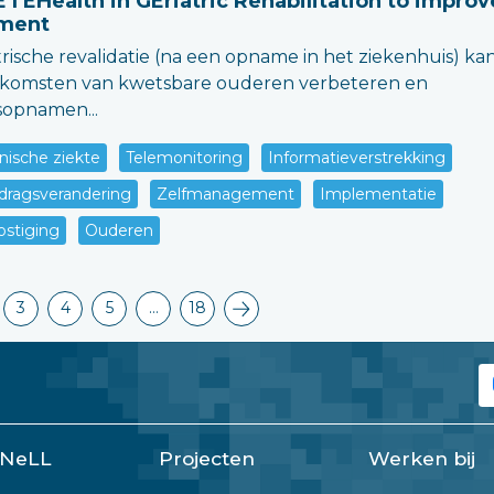
I EHealth in GEriatric Rehabilitation to improv
ment
trische revalidatie (na een opname in het ziekenhuis) ka
itkomsten van kwetsbare ouderen verbeteren en
sopnamen...
nische ziekte
Telemonitoring
Informatieverstrekking
dragsverandering
Zelfmanagement
Implementatie
ostiging
Ouderen
3
4
5
…
18
 NeLL
Projecten
Werken bij