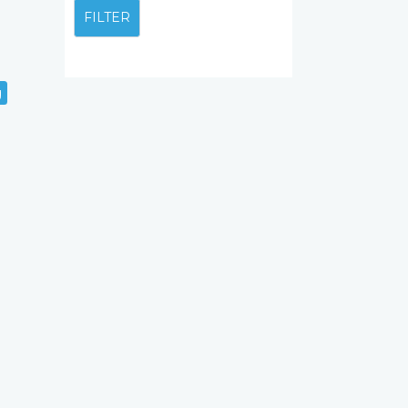
e
FILTER
g