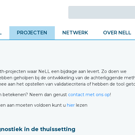
L
PROJECTEN
NETWERK
OVER NELL
lth-projecten waar NeLL een bijdrage aan levert. Zo doen we
hebben geholpen bij de ontwikkeling van de achterliggende met
e aan het opstellen van validatiecriteria of hebben de tool geto
kan betekenen? Neem dan gerust
contact met ons op
!
cten aan moeten voldoen kunt u
hier
lezen
gnostiek in de thuissetting