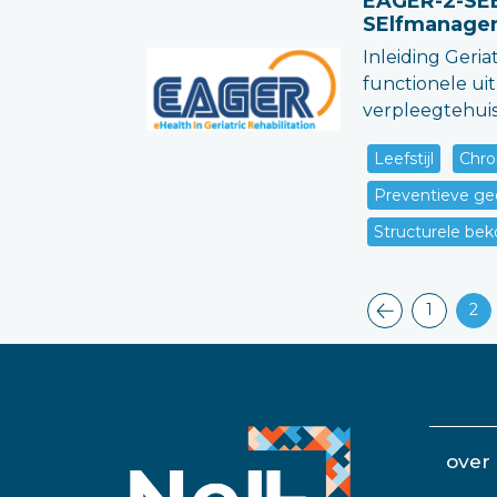
EAGER-2-SEE 
SElfmanage
Inleiding Geria
functionele u
verpleegtehui
Leefstijl
Chro
Preventieve ge
Structurele bek
1
2
over