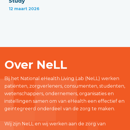
Study
12 maart 2026
Over NeLL
Bij het National eHealth Living Lab (NeLL) werken
patiënten, zorgverleners, consumenten, studenten,
wetenschappers, ondernemers, organisaties en
instellingen samen om van eHealth een effectief en
geïntegreerd onderdeel van de zorg te maken.
Wij zijn NeLL en wij werken aan de zorg van