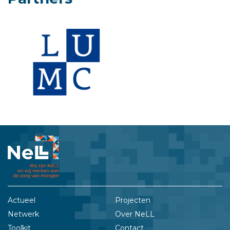
Actueel
Projecten
Netwerk
Over NeLL
Toolkit
Contact