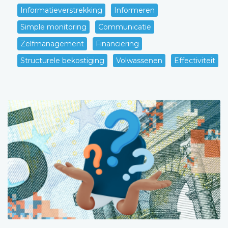
Informatieverstrekking
Informeren
Simple monitoring
Communicatie
Zelfmanagement
Financiering
Structurele bekostiging
Volwassenen
Effectiviteit