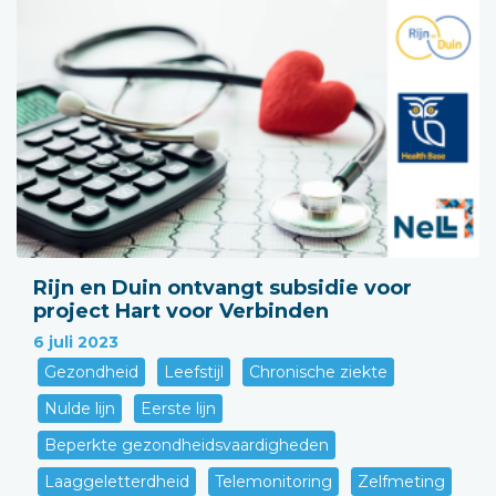
Rijn en Duin ontvangt subsidie voor
project Hart voor Verbinden
6 juli 2023
Gezondheid
Leefstijl
Chronische ziekte
Nulde lijn
Eerste lijn
Beperkte gezondheidsvaardigheden
Laaggeletterdheid
Telemonitoring
Zelfmeting