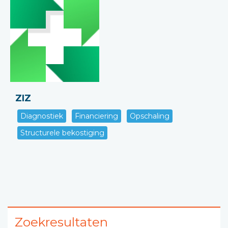
ZIZ
Diagnostiek
Financiering
Opschaling
Structurele bekostiging
Zoekresultaten