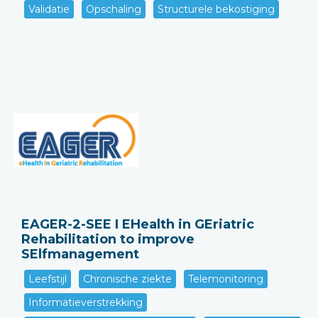
Validatie
Opschaling
Structurele bekostiging
EAGER-2-SEE I EHealth in GEriatric
Rehabilitation to improve
SElfmanagement
Leefstijl
Chronische ziekte
Telemonitoring
Informatieverstrekking