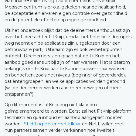
National eHealth Living Lab en het Leids Universitair
Medisch centrum is er o.a. gekeken naar de haalbaarheid,
de acceptatie en ervaren eigen controle over gezondheid
en de potentiële effecten op eigen gezondheid.
Uit het onderzoek blijkt dat de deelnemers enthousiast zijn
over het idee achter FitKnip, omdat het financiële drempels
weg neemt en de applicaties zijn uitgekozen door een
betrouwbare partij. Uiteraard zijn er ook verbeterpunten
ontdekt. Deelnemers zien graag dat de FitKnip en het
aanbod goed aansluit bij zijn of haar wensen. Het is daarom
belangrijk om FitKnip aan te kunnen passen naar wensen
en behoeften, zoals het niveau (beginner of gevorderde),
patiëntengroepen, en welke applicaties worden getoond
(wil de deelnemer werken aan meer bewegen of meer
ontspannen?).
Op dit moment is FitKnip nog niet klaar om
geïmplementeerd te worden. Eerst zal het FitKnip-platform
technisch en qua inhoud en aanbod aangepast moeten
worden.
Stichting Beter met Elkaar
en NeLL willen met
hun partners samen verder verkennen hoe kwaliteit,